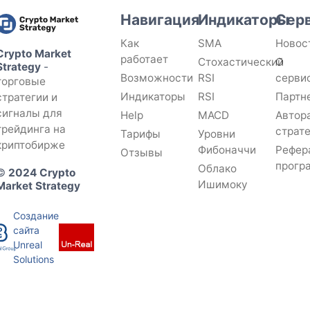
Навигация
Индикаторы
Сер
Как
SMA
Новос
Crypto Market
работает
Стохастический
О
Strategy
-
Возможности
RSI
серви
торговые
Индикаторы
RSI
Партн
стратегии и
сигналы для
Help
MACD
Автор
трейдинга на
страт
Тарифы
Уровни
криптобирже
Фибоначчи
Рефер
Отзывы
прогр
Облако
©
2024 Crypto
Ишимоку
Market Strategy
Создание
сайта
Unreal
Solutions