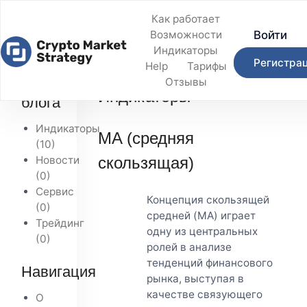
Как работает
Войти
Возможности
Индикаторы
Регистра
Help
Тарифы
Главная
/
Блог
/
Индикаторы
Темы
Отзывы
Индикаторы
блога
Индикаторы
MA (средняя
(10)
Новости
скользящая)
(0)
Сервис
Концепция скользящей
(0)
средней (MA) играет
Трейдинг
одну из центральных
(0)
ролей в анализе
тенденций финансового
Навигация
рынка, выступая в
качестве связующего
О