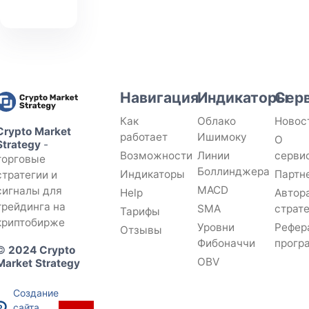
Навигация
Индикаторы
Сер
Как
Облако
Новос
Crypto Market
работает
Ишимоку
О
Strategy
-
Возможности
Линии
серви
торговые
Боллинджера
Индикаторы
Партн
стратегии и
MACD
сигналы для
Help
Автор
трейдинга на
SMA
страт
Тарифы
криптобирже
Уровни
Рефер
Отзывы
Фибоначчи
прогр
©
2024 Crypto
OBV
Market Strategy
Создание
сайта