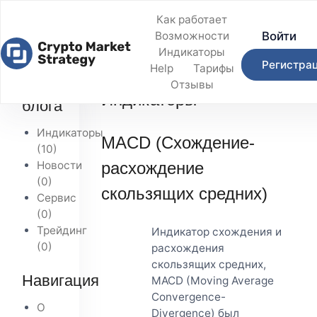
Как работает
Войти
Возможности
Индикаторы
Регистра
Help
Тарифы
Главная
/
Блог
/
Индикаторы
Темы
Отзывы
Индикаторы
блога
Индикаторы
MACD (Схождение-
(10)
Новости
расхождение
(0)
скользящих средних)
Сервис
(0)
Трейдинг
Индикатор схождения и
(0)
расхождения
скользящих средних,
Навигация
MACD (Moving Average
Convergence-
О
Divergence) был