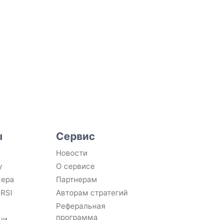
ы
Сервис
Новости
у
О сервисе
жера
Партнерам
 RSI
Авторам стратегий
Реферальная
программа
чи