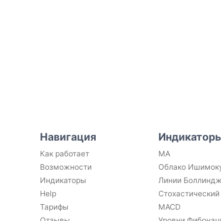
Навигация
Индикатор
Как работает
MA
Возможности
Облако Ишимок
Индикаторы
Линии Боллинд
Help
Стохастический
Тарифы
MACD
Отзывы
Уровни Фибонач