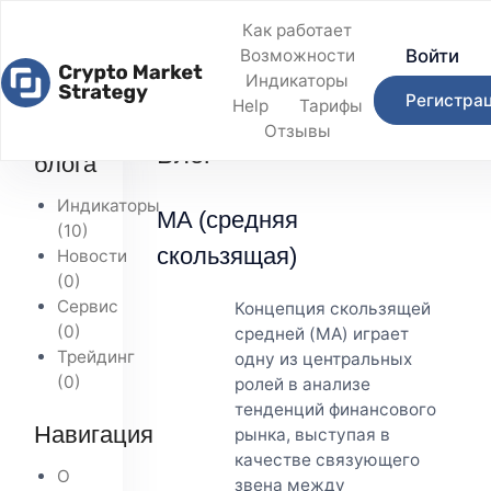
Как работает
Войти
Возможности
Индикаторы
Регистра
Help
Тарифы
Главная
/
Блог
Темы
Отзывы
Блог
блога
Индикаторы
MA (средняя
(10)
скользящая)
Новости
(0)
Сервис
Концепция скользящей
(0)
средней (MA) играет
Трейдинг
одну из центральных
(0)
ролей в анализе
тенденций финансового
Навигация
рынка, выступая в
качестве связующего
О
звена между