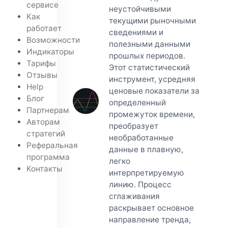
сервисе
неустойчивыми
Как
текущими рыночными
работает
сведениями и
Возможности
полезными данными
Индикаторы
прошлых периодов.
Тарифы
Этот статистический
Отзывы
инструмент, усредняя
Help
ценовые показатели за
Блог
определенный
Партнерам
промежуток времени,
Авторам
преобразует
стратегий
необработанные
Реферальная
данные в плавную,
программа
легко
Контакты
интерпретируемую
линию. Процесс
сглаживания
раскрывает основное
направление тренда,