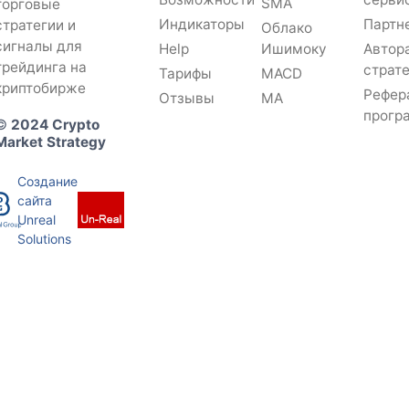
SMA
торговые
Индикаторы
Партн
стратегии и
Облако
сигналы для
Help
Ишимоку
Автор
трейдинга на
страт
Тарифы
MACD
криптобирже
Рефер
Отзывы
MA
прогр
©
2024 Crypto
Market Strategy
Создание
сайта
Unreal
Solutions