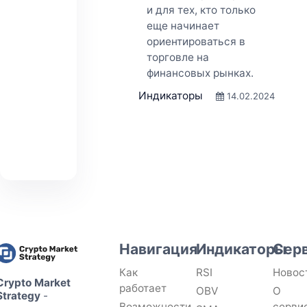
и для тех, кто только
еще начинает
ориентироваться в
торговле на
финансовых рынках.
Индикаторы
14.02.2024
Навигация
Индикаторы
Сер
Как
RSI
Новос
Crypto Market
работает
OBV
О
Strategy
-
Возможности
серви