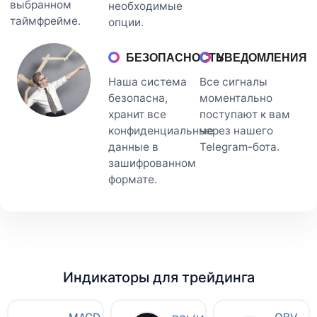
выбранном
необходимые
таймфрейме.
опции.
БЕЗОПАСНОСТЬ
УВЕДОМЛЕНИЯ
Наша система
Все сигналы
безопасна,
моментально
хранит все
поступают к вам
конфиденциальные
через нашего
данные в
Telegram-бота.
зашифрованном
формате.
Индикаторы для трейдинга