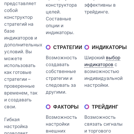
представляет
конструктора
эффективны в
собой
целей.
трейдинге.
конструктор
Составные
стратегий на
опции и
базе
индикаторы.
индикаторов и
дополнительных
СТРАТЕГИИ
ИНДИКАТОРЫ
условий. Вы
Возможность
Широкий
выбор
можете
создавать
индикаторов
с
использовать
собственные
возможностью
как готовые
стратегии и
индивидуальной
стратегии –
следовать за
настройки.
проверенные
другими.
временем, так
и создавать
свои.
ФАКТОРЫ
ТРЕЙДИНГ
Возможность
Возможность
Гибкая
настройки
связать сигналы
настройка
внешних
и торгового
позволяет