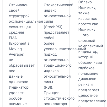
Облако
Отличаясь
Стохастический
Ишимоку,
своей
индекс
также
структурой,
относительной
известное
экспоненциальная
силы
просто как
скользящая
(StochRSI)
Ишимоку
средняя
представляет
— это
EMA
собой
сложный
(Exponential
более
комплексный
Moving
усовершенствованный
индикатор,
Average)
подход
который
не
относительно
обеспечивает
обрабатывает
традиционного
глубокое
все
индекса
понимание
данные
относительной
динамики
одинаково.
силы
рынка и
Индикатор
(RSI).
предлагает
уделяет
Принципы
целостное
особое
стохастического
представление
внимание
осциллятора
о