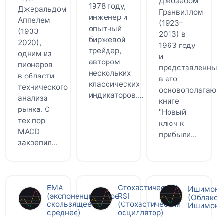
Джозефом
1978 году,
Джеральдом
Гранвиллом
инженер и
Аппелем
(1923–
опытный
(1933-
2013) в
биржевой
2020),
1963 году
трейдер,
одним из
и
автором
пионеров
представленн
нескольких
в области
в его
классических
технического
основополага
индикаторов....
анализа
книге
рынка. С
"Новый
тех пор
ключ к
MACD
прибыли...
закрепил...
ЕМА
Стохастический
Ишимо
(экспоненциальное
RSI
(Облак
скользящее
(Стохастический
Ишимок
среднее)
осциллятор)