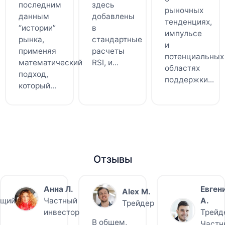
последним
здесь
рыночных
данным
добавлены
тенденциях,
“истории”
в
импульсе
рынка,
стандартные
и
применяя
расчеты
потенциальных
математический
RSI, и...
областях
подход,
поддержки...
который...
Отзывы
Анна Л.
Евген
Alex M.
ющий
Частный
A.
Трейдер
инвестор
Трейд
В общем,
Частн