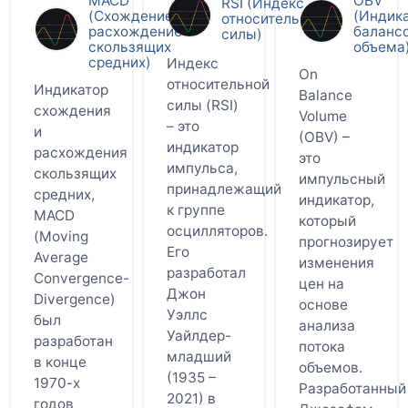
MACD
OBV
RSI (Индекс
(Схождение-
(Индик
относительной
расхождение
баланс
силы)
скользящих
объема
средних)
Индекс
On
относительной
Индикатор
Balance
силы (RSI)
схождения
Volume
– это
и
(OBV) –
индикатор
расхождения
это
импульса,
скользящих
импульсный
принадлежащий
средних,
индикатор,
к группе
MACD
который
осцилляторов.
(Moving
прогнозирует
Его
Average
изменения
разработал
Convergence-
цен на
Джон
Divergence)
основе
Уэллс
был
анализа
Уайлдер-
разработан
потока
младший
в конце
объемов.
(1935 –
1970-х
Разработанный
2021) в
годов