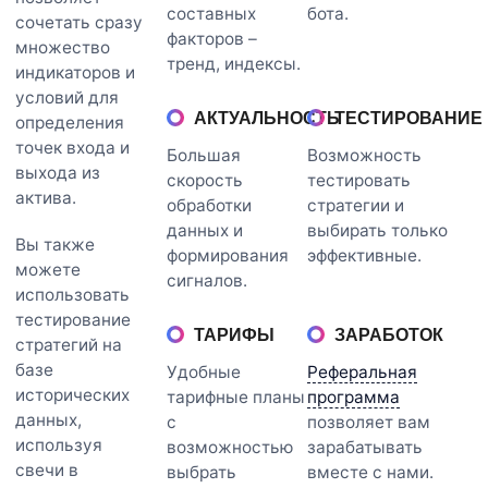
составных
бота.
сочетать сразу
факторов –
множество
тренд, индексы.
индикаторов и
условий для
АКТУАЛЬНОСТЬ
ТЕСТИРОВАНИЕ
определения
точек входа и
Большая
Возможность
выхода из
скорость
тестировать
актива.
обработки
стратегии и
данных и
выбирать только
Вы также
формирования
эффективные.
можете
сигналов.
использовать
тестирование
ТАРИФЫ
ЗАРАБОТОК
стратегий на
базе
Удобные
Реферальная
исторических
тарифные планы
программа
данных,
с
позволяет вам
используя
возможностью
зарабатывать
свечи в
выбрать
вместе с нами.