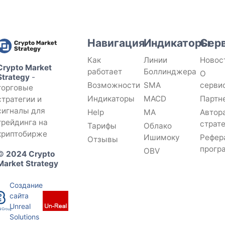
Навигация
Индикаторы
Сер
Как
Линии
Новос
Crypto Market
работает
Боллинджера
О
Strategy
-
Возможности
SMA
серви
торговые
Индикаторы
MACD
Партн
стратегии и
сигналы для
Help
MA
Автор
трейдинга на
страт
Тарифы
Облако
криптобирже
Ишимоку
Рефер
Отзывы
прогр
OBV
©
2024 Crypto
Market Strategy
Создание
сайта
Unreal
Solutions