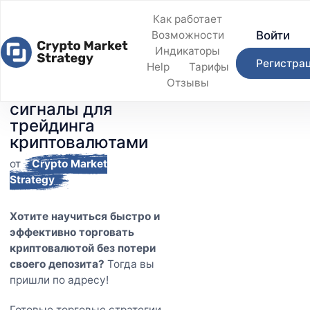
Как работает
Войти
Возможности
Индикаторы
Регистра
Help
Тарифы
Готовые торговые
Отзывы
стратегии и
сигналы для
трейдинга
криптовалютами
от
Crypto Market
Strategy
Хотите научиться быстро и
эффективно торговать
криптовалютой без потери
своего депозита?
Тогда вы
пришли по адресу!
Готовые торговые стратегии