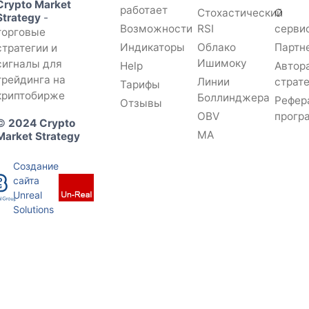
Crypto Market
работает
Стохастический
О
Strategy
-
Возможности
RSI
серви
торговые
Индикаторы
Облако
Партн
стратегии и
Ишимоку
сигналы для
Help
Автор
трейдинга на
Линии
страт
Тарифы
криптобирже
Боллинджера
Рефер
Отзывы
OBV
прогр
©
2024 Crypto
MA
Market Strategy
Создание
сайта
Unreal
Solutions