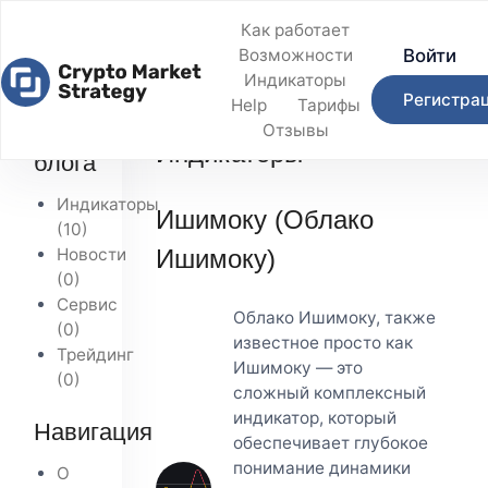
Как работает
Войти
Возможности
Индикаторы
Регистра
Help
Тарифы
Главная
/
Блог
/
Индикаторы
Темы
Отзывы
Индикаторы
блога
Индикаторы
Ишимоку (Облако
(10)
Новости
Ишимоку)
(0)
Сервис
Облако Ишимоку, также
(0)
известное просто как
Трейдинг
Ишимоку — это
(0)
сложный комплексный
индикатор, который
Навигация
обеспечивает глубокое
понимание динамики
О